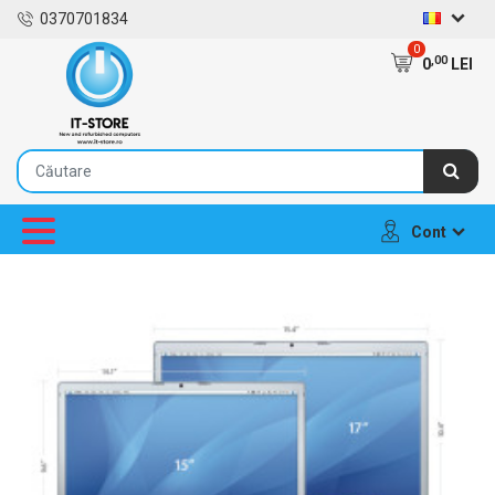
0370701834
0
,00
0
LEI
Cont