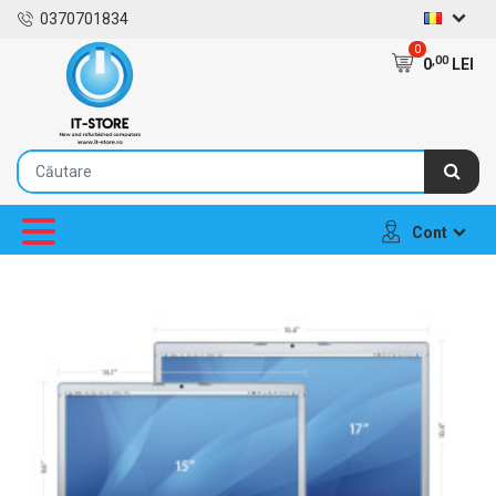
0370701834
0
,00
0
LEI
Cont