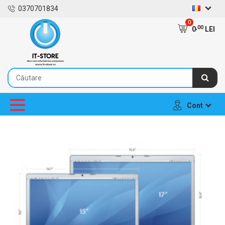
0370701834
0
,00
0
LEI
Cont