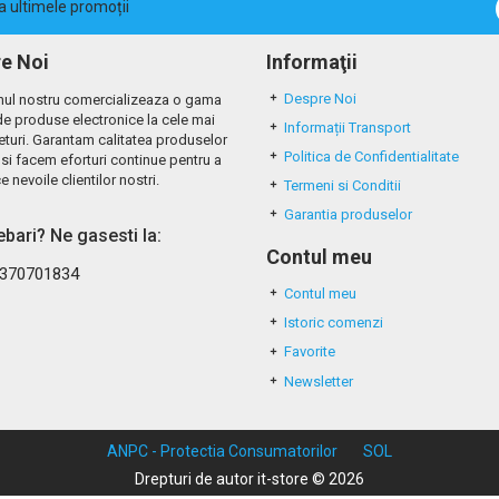
la ultimele promoții
e Noi
Informaţii
Despre Noi
ul nostru comercializeaza o gama
de produse electronice la cele mai
Informații Transport
eturi. Garantam calitatea produselor
Politica de Confidentialitate
si facem eforturi continue pentru a
e nevoile clientilor nostri.
Termeni si Conditii
Garantia produselor
rebari? Ne gasesti la:
Contul meu
370701834
Contul meu
Istoric comenzi
Favorite
Newsletter
ANPC - Protectia Consumatorilor
SOL
Drepturi de autor it-store © 2026