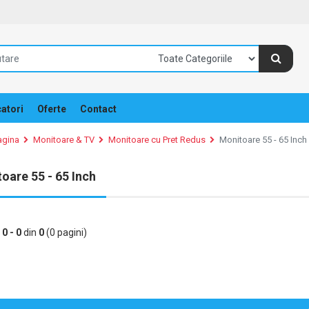
atori
Oferte
Contact
agina
Monitoare & TV
Monitoare cu Pret Redus
Monitoare 55 - 65 Inch
oare 55 - 65 Inch
e
0 - 0
din
0
(0 pagini)