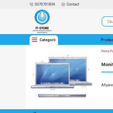
0370701834
Contact
Categorii
Produc
Prima P
Monit
Afişar