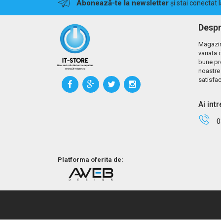
Abonează-te la newsletter
și stai conectat 
Despr
Magazin
variata 
bune pr
noastre 
satisfac
Ai int
0
Platforma oferita de: