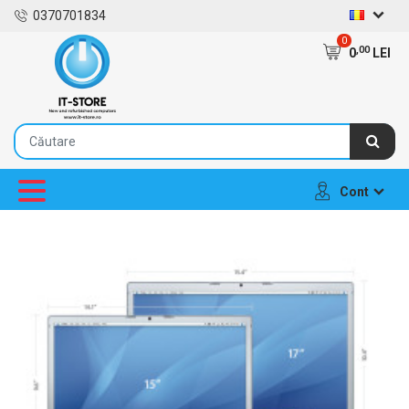
0370701834
0
,00
0
LEI
Cont