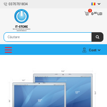
0370701834
0
,00
0
LEI
Cont