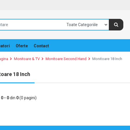
atori
Oferte
Contact
agina
Monitoare & TV
Monitoare Second Hand
Monitoare 18 Inch
oare 18 Inch
e
0 - 0
din
0
(0 pagini)