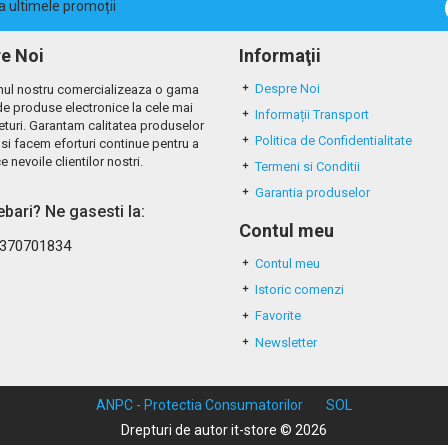
la ultimele promoții
e Noi
Informaţii
Despre Noi
ul nostru comercializeaza o gama
de produse electronice la cele mai
Informații Transport
eturi. Garantam calitatea produselor
Politica de Confidentialitate
si facem eforturi continue pentru a
e nevoile clientilor nostri.
Termeni si Conditii
Garantia produselor
rebari? Ne gasesti la:
Contul meu
370701834
Contul meu
Istoric comenzi
Favorite
Newsletter
ANPC - Protectia Consumatorilor
SOL
Drepturi de autor it-store © 2026