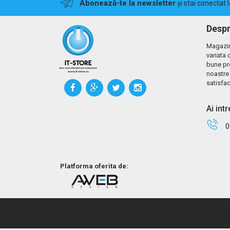
Abonează-te la newsletter
și stai conectat 
Despr
Magazin
variata 
bune pr
noastre 
satisfac
Ai int
0
Platforma oferita de: