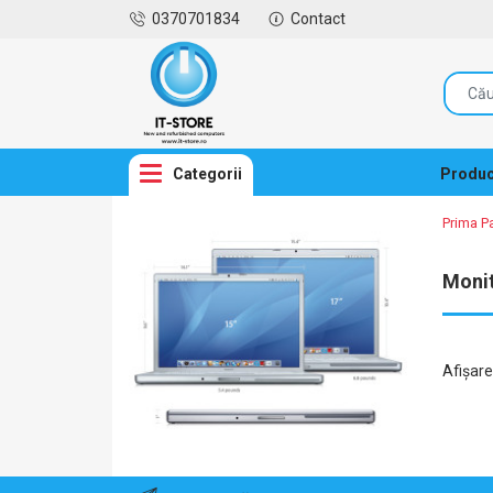
0370701834
Contact
Categorii
Produc
Prima P
Monit
Afişar