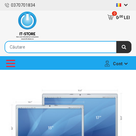
0370701834
0
,00
0
LEI
Cont