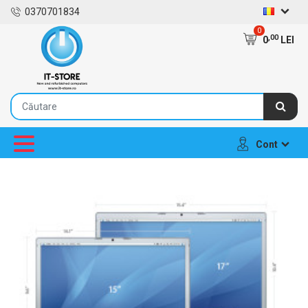
0370701834
0
,00
0
LEI
Cont