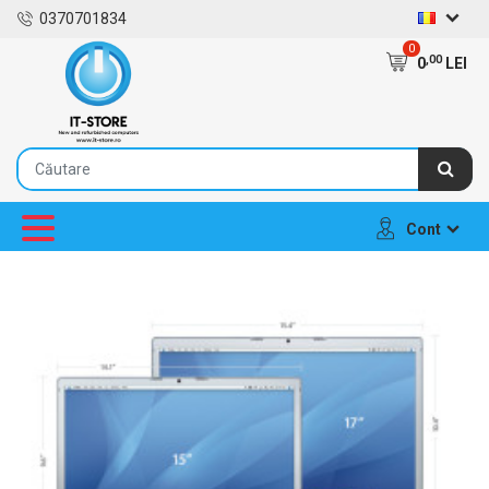
0370701834
0
,00
0
LEI
Cont