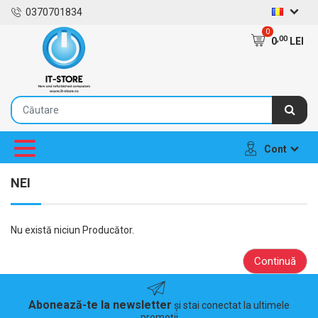
0370701834
0
,00
0
LEI
Cont
NEI
Nu există niciun Producător.
Continuă
Abonează-te la newsletter
și stai conectat la ultimele
promoții