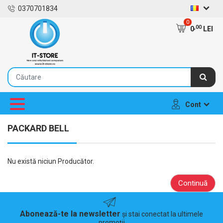
0370701834
0
,00
0
LEI
Cont
PACKARD BELL
Nu există niciun Producător.
Continuă
Abonează-te la newsletter
și stai conectat la ultimele
promoții