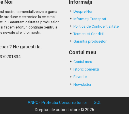
e Noi
Informaţii
Despre Noi
ul nostru comercializeaza o gama
de produse electronice la cele mai
Informații Transport
eturi. Garantam calitatea produselor
Politica de Confidentialitate
si facem eforturi continue pentru a
e nevoile clientilor nostri.
Termeni si Conditii
Garantia produselor
rebari? Ne gasesti la:
Contul meu
370701834
Contul meu
Istoric comenzi
Favorite
Newsletter
ANPC - Protectia Consumatorilor
SOL
Drepturi de autor it-store © 2026