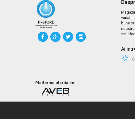
Despr
Magazin
variata 
bune pr
noastre 
satisfac
Ai int
0
Platforma oferita de: