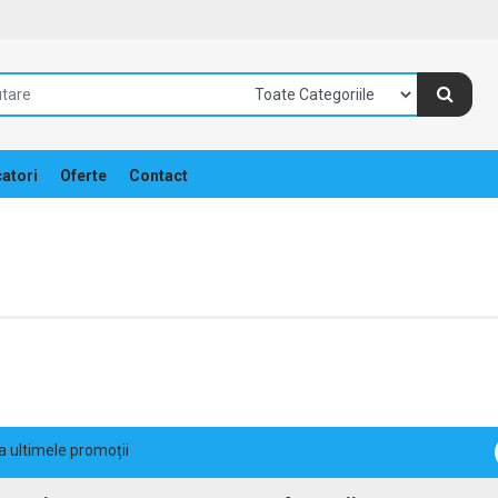
atori
Oferte
Contact
la ultimele promoții