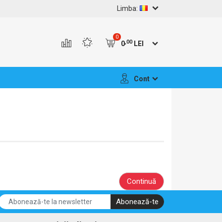
Limba:
0
,00
0
LEI
Cont
Continuă
Abonează-te