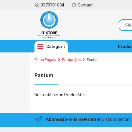
0370701834
Contact
Categorii
Produc
Prima Pagina
Producător
Pantum
Pantum
Nu există niciun Producător.
Abonează-te la newsletter
și stai conectat 