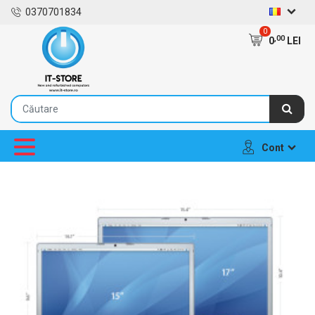
0370701834
0
,00
0
LEI
Cont