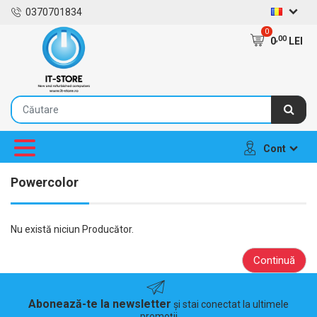
0370701834
0
,00
0
LEI
Cont
Powercolor
Nu există niciun Producător.
Continuă
Abonează-te la newsletter
și stai conectat la ultimele
promoții