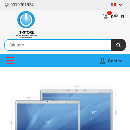
0370701834
0
,00
0
LEI
Cont