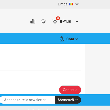
Limba:
0
,00
0
LEI
Cont
Continuă
Abonează-te