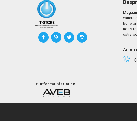
Despr
Magazin
variata 
bune pr
noastre 
satisfac
Ai int
0
Platforma oferita de: