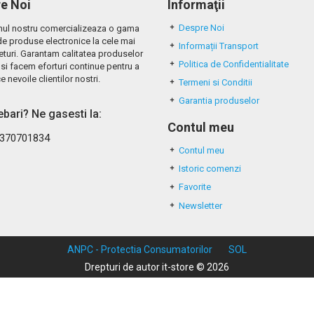
e Noi
Informaţii
Despre Noi
ul nostru comercializeaza o gama
de produse electronice la cele mai
Informații Transport
eturi. Garantam calitatea produselor
Politica de Confidentialitate
si facem eforturi continue pentru a
e nevoile clientilor nostri.
Termeni si Conditii
Garantia produselor
rebari? Ne gasesti la:
Contul meu
370701834
Contul meu
Istoric comenzi
Favorite
Newsletter
ANPC - Protectia Consumatorilor
SOL
Drepturi de autor it-store © 2026