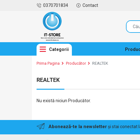
0370701834
Contact
Categorii
Produc
Prima Pagina
Producător
REALTEK
REALTEK
Nu există niciun Producător.
Abonează-te la newsletter
și stai conectat 