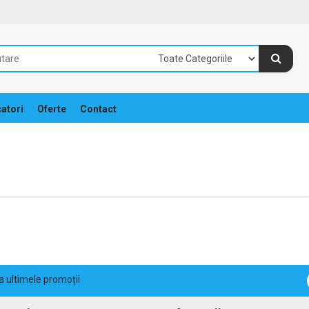
atori
Oferte
Contact
la ultimele promoții