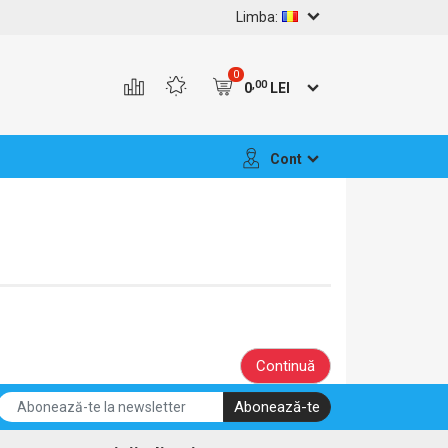
Limba:
0
,00
0
LEI
Cont
Continuă
Abonează-te