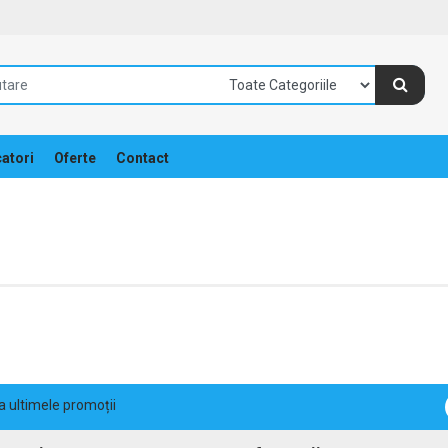
atori
Oferte
Contact
la ultimele promoții