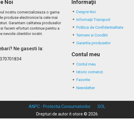
e Noi
Informaţii
Despre Noi
ul nostru comercializeaza o gama
de produse electronice la cele mai
Informații Transport
eturi. Garantam calitatea produselor
Politica de Confidentialitate
si facem eforturi continue pentru a
e nevoile clientilor nostri.
Termeni si Conditii
Garantia produselor
rebari? Ne gasesti la:
Contul meu
370701834
Contul meu
Istoric comenzi
Favorite
Newsletter
ANPC - Protectia Consumatorilor
SOL
Drepturi de autor it-store © 2026