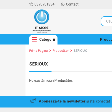
0370701834
Contact
Categorii
Produc
Prima Pagina
Producător
SERIOUX
SERIOUX
Nu există niciun Producător.
Abonează-te la newsletter
și stai conectat 