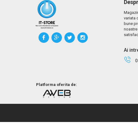
Despr
Magazin
variata 
bune pr
noastre 
satisfac
Ai int
0
Platforma oferita de: