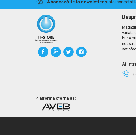
Abonează-te la newsletter
și stai conectat 
Despr
Magazin
variata 
bune pr
noastre 
satisfac
Ai int
0
Platforma oferita de: