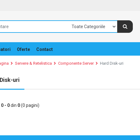
atori
Oferte
Contact
agina
Servere & Retelistica
Componente Server
Hard Disk-uri
Disk-uri
e
0 - 0
din
0
(0 pagini)