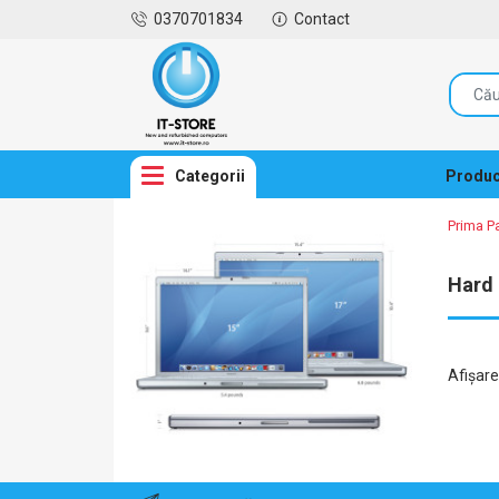
0370701834
Contact
Categorii
Produc
Prima P
Hard 
Afişar