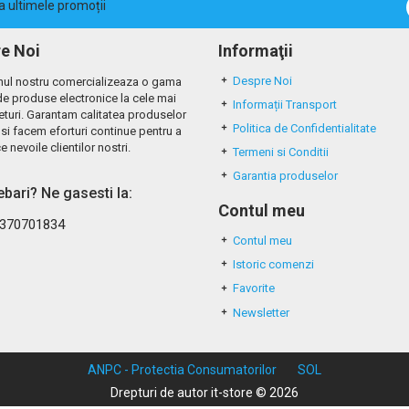
la ultimele promoții
e Noi
Informaţii
Despre Noi
ul nostru comercializeaza o gama
de produse electronice la cele mai
Informații Transport
eturi. Garantam calitatea produselor
Politica de Confidentialitate
si facem eforturi continue pentru a
e nevoile clientilor nostri.
Termeni si Conditii
Garantia produselor
rebari? Ne gasesti la:
Contul meu
370701834
Contul meu
Istoric comenzi
Favorite
Newsletter
ANPC - Protectia Consumatorilor
SOL
Drepturi de autor it-store © 2026