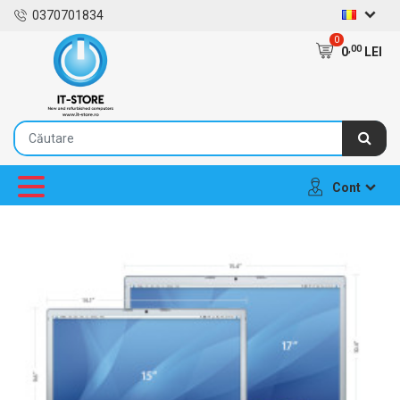
0370701834
0
,00
0
LEI
Cont