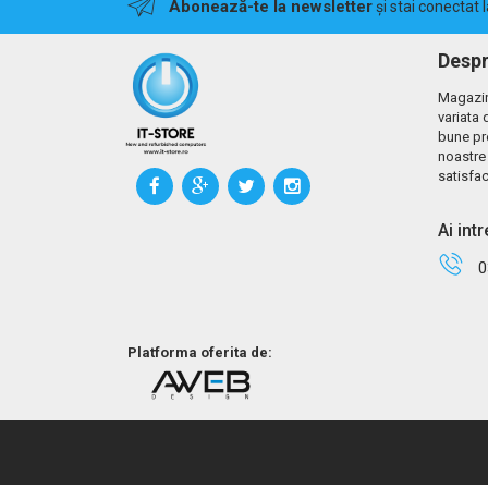
Abonează-te la newsletter
și stai conectat 
Despr
Magazin
variata 
bune pr
noastre 
satisfac
Ai int
0
Platforma oferita de: