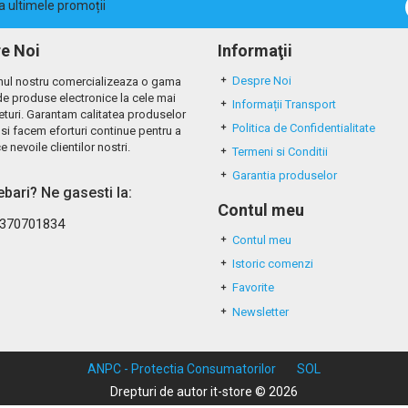
la ultimele promoții
e Noi
Informaţii
Despre Noi
ul nostru comercializeaza o gama
de produse electronice la cele mai
Informații Transport
eturi. Garantam calitatea produselor
Politica de Confidentialitate
si facem eforturi continue pentru a
e nevoile clientilor nostri.
Termeni si Conditii
Garantia produselor
rebari? Ne gasesti la:
Contul meu
370701834
Contul meu
Istoric comenzi
Favorite
Newsletter
ANPC - Protectia Consumatorilor
SOL
Drepturi de autor it-store © 2026