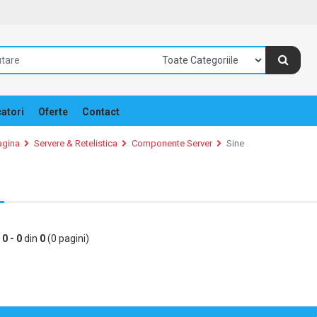
atori
Oferte
Contact
agina
Servere & Retelistica
Componente Server
Sine
e
0 - 0
din
0
(0 pagini)