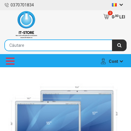
0370701834
0
,00
0
LEI
Cont