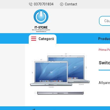
0370701834
Contact
Categorii
Produc
Prima P
Switc
Afişar