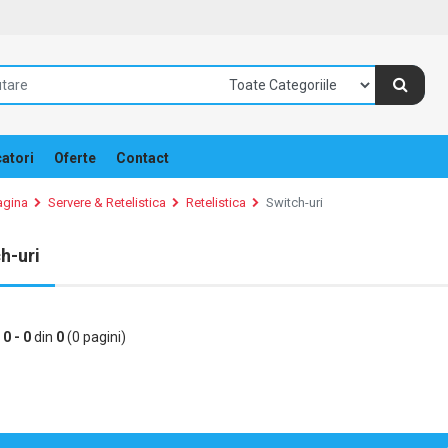
atori
Oferte
Contact
agina
Servere & Retelistica
Retelistica
Switch-uri
h-uri
e
0 - 0
din
0
(0 pagini)