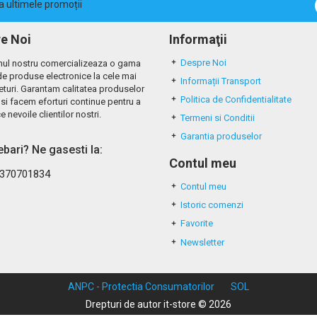
la ultimele promoții
e Noi
Informaţii
Despre Noi
ul nostru comercializeaza o gama
de produse electronice la cele mai
Informații Transport
eturi. Garantam calitatea produselor
Politica de Confidentialitate
si facem eforturi continue pentru a
e nevoile clientilor nostri.
Termeni si Conditii
Garantia produselor
rebari? Ne gasesti la:
Contul meu
370701834
Contul meu
Istoric comenzi
Favorite
Newsletter
ANPC - Protectia Consumatorilor
SOL
Drepturi de autor it-store © 2026