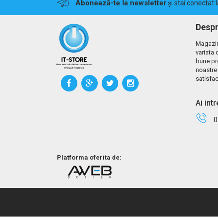
Abonează-te la newsletter
și stai conectat 
Despr
Magazin
variata 
bune pr
noastre 
satisfac
Ai int
0
Platforma oferita de: