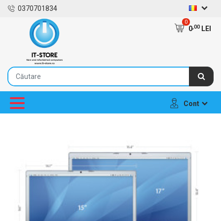
0370701834
0
,00
0
LEI
Cont