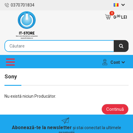
0370701834
0
,00
0
LEI
Cont
Sony
Nu există niciun Producător.
Continuă
Abonează-te la newsletter
și stai conectat la ultimele
promoții