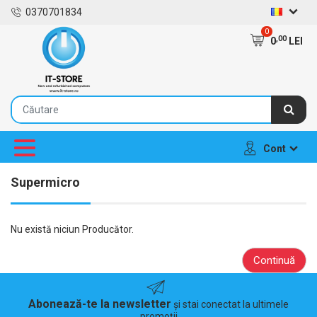
0370701834
0
,00
0
LEI
Cont
Supermicro
Nu există niciun Producător.
Continuă
Abonează-te la newsletter
și stai conectat la ultimele
promoții