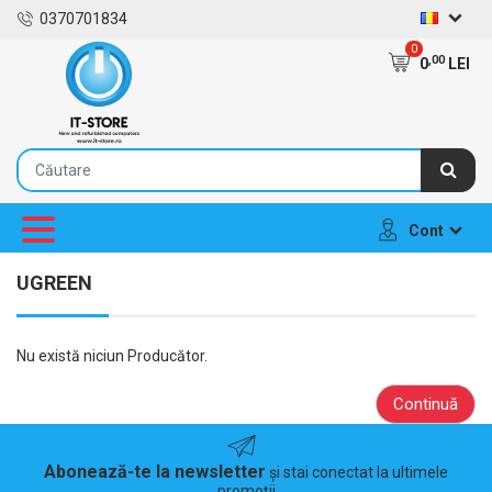
0370701834
0
,00
0
LEI
Cont
UGREEN
Nu există niciun Producător.
Continuă
Abonează-te la newsletter
și stai conectat la ultimele
promoții