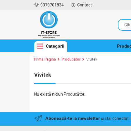
0370701834
Contact
Categorii
Produc
Prima Pagina
Producător
Vivitek
Vivitek
Nu există niciun Producător.
Abonează-te la newsletter
și stai conectat 