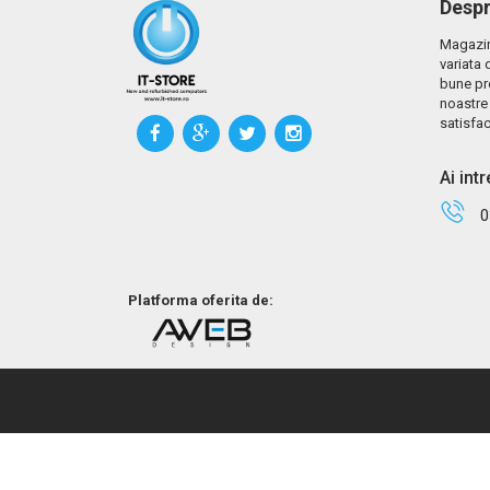
Despr
Magazin
variata 
bune pr
noastre 
satisfac
Ai int
0
Platforma oferita de: