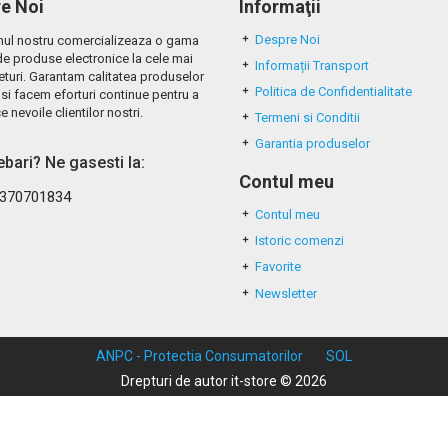
e Noi
Informaţii
Despre Noi
ul nostru comercializeaza o gama
de produse electronice la cele mai
Informații Transport
eturi. Garantam calitatea produselor
Politica de Confidentialitate
si facem eforturi continue pentru a
e nevoile clientilor nostri.
Termeni si Conditii
Garantia produselor
rebari? Ne gasesti la:
Contul meu
370701834
Contul meu
Istoric comenzi
Favorite
Newsletter
ANPC - Protectia Consumatorilor
SOL
Drepturi de autor it-store © 2026