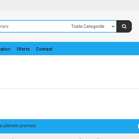
atori
Oferte
Contact
la ultimele promoții