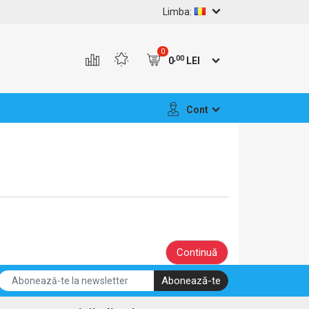
Limba:
0
,00
0
LEI
Cont
Continuă
Abonează-te