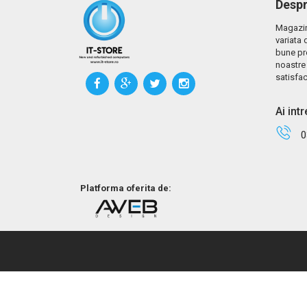
Despr
Magazin
variata 
bune pr
noastre 
satisfac
Ai int
0
Platforma oferita de: