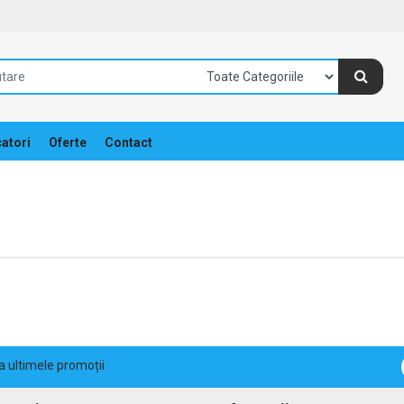
atori
Oferte
Contact
la ultimele promoții