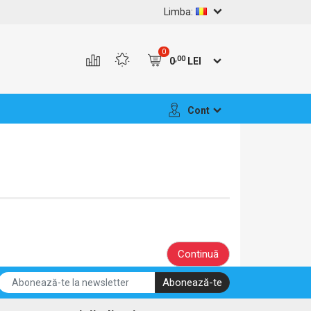
Limba:
0
,00
0
LEI
Cont
Continuă
Abonează-te