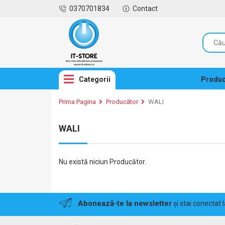
0370701834
Contact
Categorii
Produc
Prima Pagina
Producător
WALI
WALI
Nu există niciun Producător.
Abonează-te la newsletter
și stai conectat 