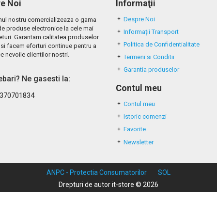
e Noi
Informaţii
Despre Noi
ul nostru comercializeaza o gama
de produse electronice la cele mai
Informații Transport
eturi. Garantam calitatea produselor
Politica de Confidentialitate
si facem eforturi continue pentru a
e nevoile clientilor nostri.
Termeni si Conditii
Garantia produselor
rebari? Ne gasesti la:
Contul meu
370701834
Contul meu
Istoric comenzi
Favorite
Newsletter
ANPC - Protectia Consumatorilor
SOL
Drepturi de autor it-store © 2026