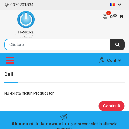
0370701834
0
,00
0
LEI
Cont
Dell
Nu există niciun Producător.
Continuă
Abonează-te la newsletter
și stai conectat la ultimele
promoții