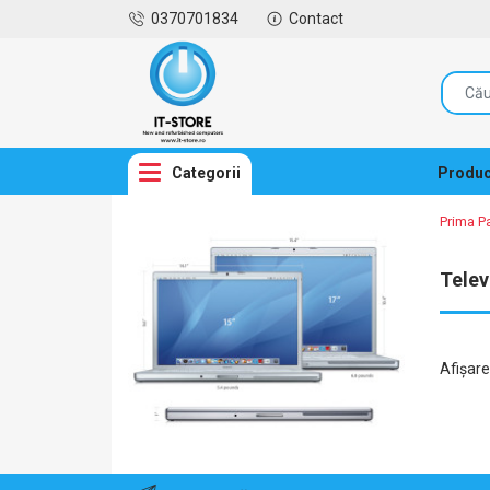
0370701834
Contact
Categorii
Produc
Prima P
Telev
Afişar