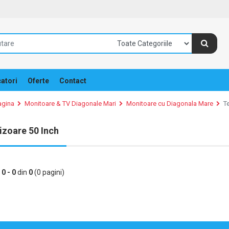
atori
Oferte
Contact
agina
Monitoare & TV Diagonale Mari
Monitoare cu Diagonala Mare
T
izoare 50 Inch
e
0 - 0
din
0
(0 pagini)