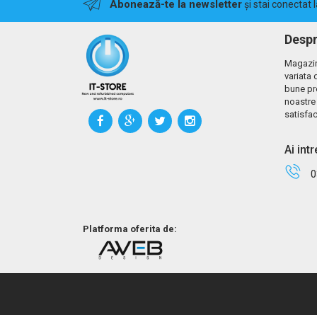
Abonează-te la newsletter
și stai conectat 
Despr
Magazin
variata 
bune pr
noastre 
satisfac
Ai int
0
Platforma oferita de: