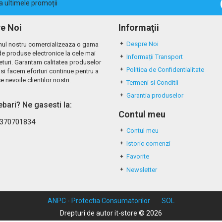
la ultimele promoții
e Noi
Informaţii
Despre Noi
ul nostru comercializeaza o gama
de produse electronice la cele mai
Informații Transport
eturi. Garantam calitatea produselor
Politica de Confidentialitate
si facem eforturi continue pentru a
e nevoile clientilor nostri.
Termeni si Conditii
Garantia produselor
rebari? Ne gasesti la:
Contul meu
370701834
Contul meu
Istoric comenzi
Favorite
Newsletter
ANPC - Protectia Consumatorilor
SOL
Drepturi de autor it-store © 2026