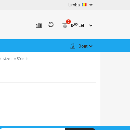
Limba:
0
,00
0
LEI
Cont
elevizoare 50 Inch