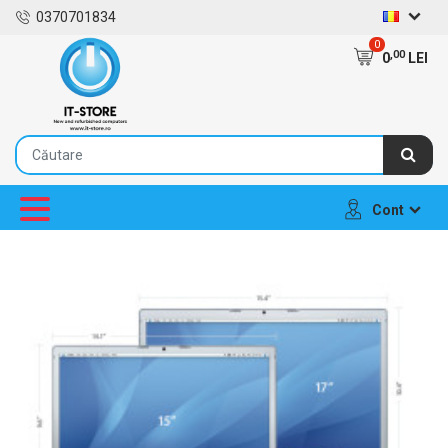
0370701834
0
,00
0
LEI
Cont