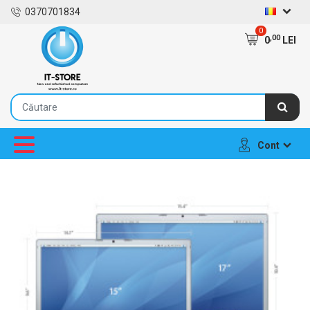
0370701834
0
,00
0
LEI
Cont