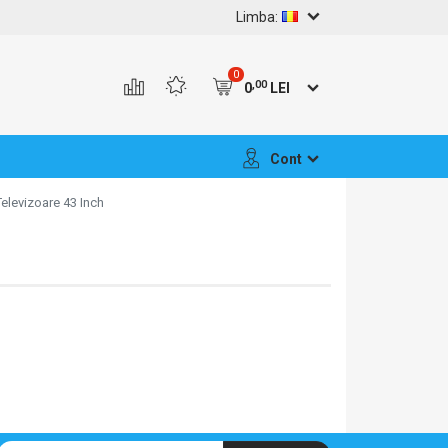
Limba:
0
,00
0
LEI
Cont
Televizoare 43 Inch