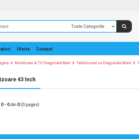
atori
Oferte
Contact
agina
Monitoare & TV Diagonale Mari
Televizoare cu Diagonala Mare
izoare 43 Inch
e
0 - 0
din
0
(0 pagini)