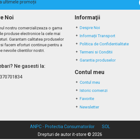
la ultimele promoții
e Noi
Informaţii
Despre Noi
ul nostru comercializeaza o gama
de produse electronice la cele mai
Informații Transport
eturi. Garantam calitatea produselor
Politica de Confidentialitate
si facem eforturi continue pentru a
e nevoile clientilor nostri.
Termeni si Conditii
Garantia produselor
rebari? Ne gasesti la:
Contul meu
370701834
Contul meu
Istoric comenzi
Favorite
Newsletter
ANPC - Protectia Consumatorilor
SOL
Drepturi de autor it-store © 2026