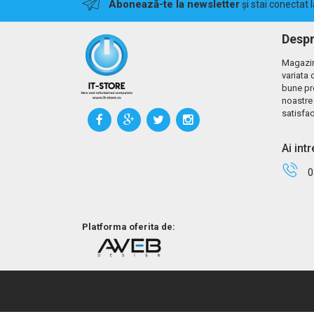
Abonează-te la newsletter
și stai conectat 
Despr
Magazin
variata 
bune pr
noastre 
satisfac
Ai int
0
Platforma oferita de: