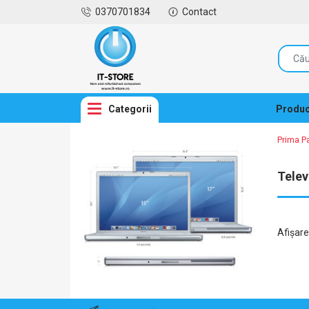
0370701834
Contact
Categorii
Produc
Prima P
Telev
Afişar