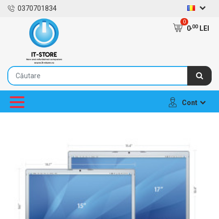
0370701834
0
,00
0
LEI
Cont