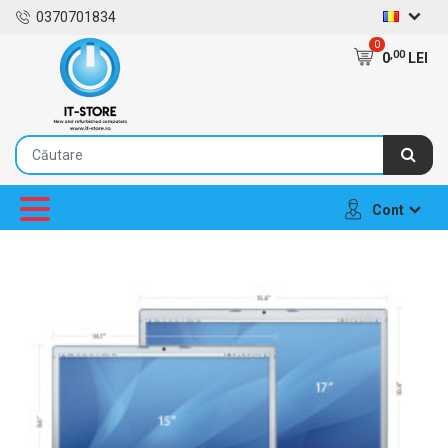
0370701834
0
,00
0
LEI
Cont