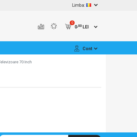
Limba:
0
,00
0
LEI
Cont
Televizoare 70 Inch