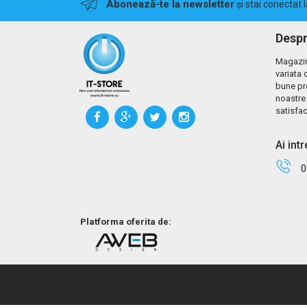
Abonează-te la newsletter
și stai conectat 
Despr
Magazin
variata 
bune pr
noastre 
satisfac
Ai int
0
Platforma oferita de: