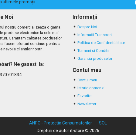
la ultimele promoții
e Noi
Informaţii
Despre Noi
ul nostru comercializeaza o gama
de produse electronice la cele mai
Informații Transport
eturi. Garantam calitatea produselor
Politica de Confidentialitate
si facem eforturi continue pentru a
e nevoile clientilor nostri.
Termeni si Conditii
Garantia produselor
rebari? Ne gasesti la:
Contul meu
370701834
Contul meu
Istoric comenzi
Favorite
Newsletter
ANPC - Protectia Consumatorilor
SOL
Drepturi de autor it-store © 2026