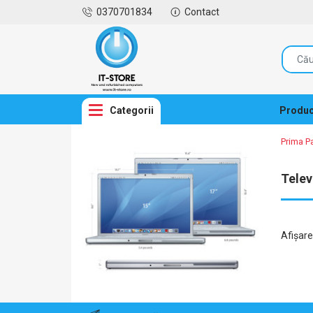
0370701834
Contact
Categorii
Produc
Prima P
Telev
Afişar