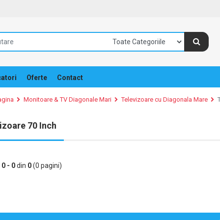
atori
Oferte
Contact
agina
Monitoare & TV Diagonale Mari
Televizoare cu Diagonala Mare
izoare 70 Inch
e
0 - 0
din
0
(0 pagini)